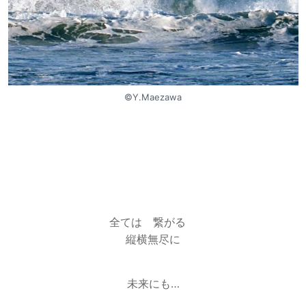
©︎Y.Maezawa
全ては 繋がる
縦横無尽に
未来にも…