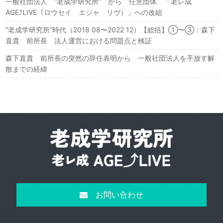
一般社団法人 ”老成学研究所” から 任意団体 「老レ成
AGE⤴︎LIVE（ロウセイ エジャ リヴ）」への改組
”老成学研究所”時代（2018 08〜2022 12）【総括】①〜③：森下
直貴 前所長 法人運営における問題点と検証
森下直貴 前所長の突然の辞任表明から 一般社団法人を手放す解
散までの経緯
お問い合わせ