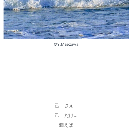
©︎Y.Maezawa
己 さえ…
己 だけ…
潤えば