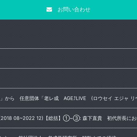
お問い合わせ
ら 任意団体「老レ成 AGE⤴︎LIVE (ロウセイ エジャ リヴ)
18 08~2022 12)【総括】①~③: 森下直貴 初代所長