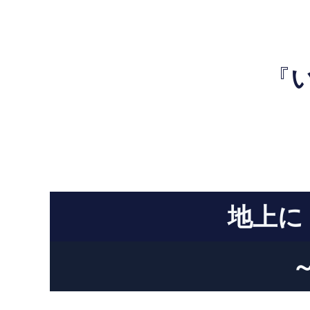
『
地上に