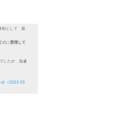
体制として 新
正式に
受理して
でしたが 急遽
2023 03