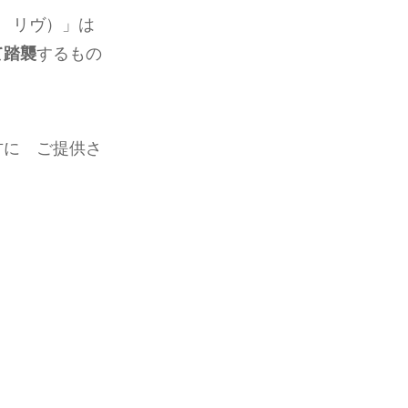
ジャ リヴ）」は
て踏襲
するもの
方に ご提供さ