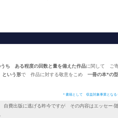
のうち ある程度の回数と量を備えた作品
に関して ご寄
 という形
で 作品に対する敬意をこめ
一冊の本*の
＊書籍として 収益対象事業となる
 自費出版に逃げる昨今ですが その内容はエッセー·
。