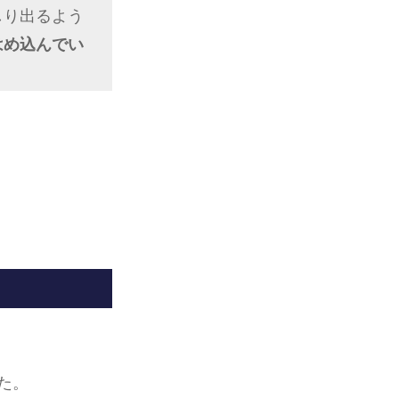
しり出るよう
はめ込んでい
した。