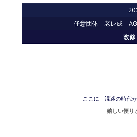
2
任意団体 老レ成 AG
改修
ここに 混迷の時代
嬉しい便り