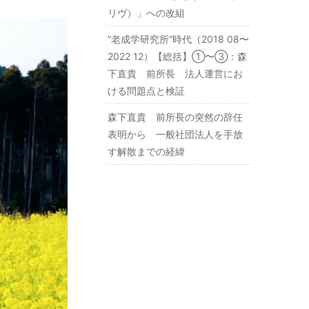
リヴ）」への改組
”老成学研究所”時代（2018 08〜
2022 12）【総括】①〜③：森
下直貴 前所長 法人運営にお
ける問題点と検証
森下直貴 前所長の突然の辞任
表明から 一般社団法人を手放
す解散までの経緯