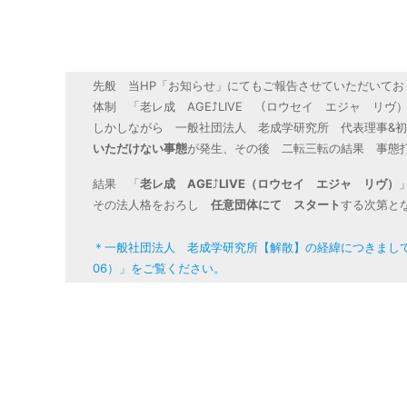
先般 当HP「お知らせ」にてもご報告させていただいており
体制 「老レ成 AGE⤴︎LIVE （ロウセイ エジャ リ
しかしながら 一般社団法人 老成学研究所 代表理事&
いただけない事態
が発生、その後 二転三転の結果 事
結果 「
老レ成 AGE
⤴︎
LIVE（ロウセイ エジャ リヴ）
その法人格をおろし
任意団体にて スタート
する次第と
＊一般社団法人 老成学研究所【解散】の経緯につきましては
06）」をご覧ください。