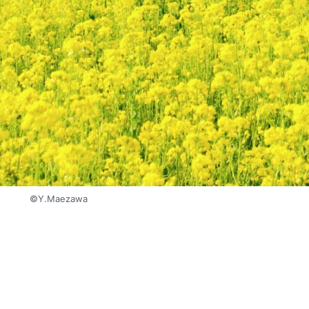
©︎Y.Maezawa