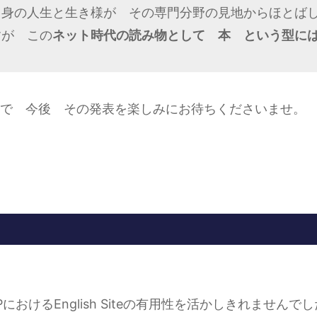
自身の人生と生き様が その専門分野の見地からほとば
すが この
ネット時代の読み物として 本 という型に
で 今後 その発表を楽しみにお待ちくださいませ。
おけるEnglish Siteの有用性を活かしきれませんで