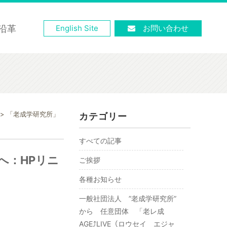
沿革
English Site
お問い合わせ
>
「老成学研究所」
カテゴリー
すべての記事
へ：HPリニ
ご挨拶
各種お知らせ
一般社団法人 ”老成学研究所”
から 任意団体 「老レ成
AGE⤴︎LIVE（ロウセイ エジャ