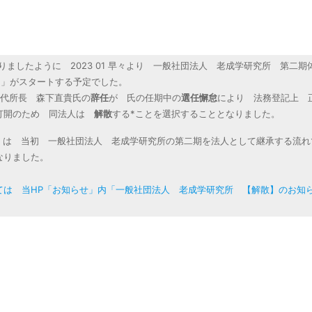
ましたように 2023 01 早々より 一般社団法人 老成学研究所 第二期
ヴ）」がスタートする予定でした。
初代所長 森下直貴氏の
辞任
が 氏の任期中の
選任懈怠
により 法務登記上 
態打開のため 同法人は
解散
する*ことを選択することとなりました。
」は 当初 一般社団法人 老成学研究所の第二期を法人として継承する流れ
なりました。
 当HP「お知らせ」内「一般社団法人 老成学研究所 【解散】のお知らせ（